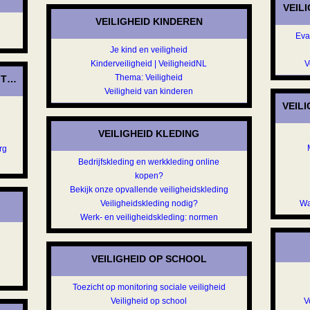
VEIL
VEILIGHEID KINDEREN
Eva
a
Je kind en veiligheid
Kinderveiligheid | VeiligheidNL
V
Thema: Veiligheid
IT VAN DE ZORG
Veiligheid van kinderen
VEIL
VEILIGHEID KLEDING
rg
Bedrijfskleding en werkkleding online
kopen?
Bekijk onze opvallende veiligheidskleding
Veiligheidskleding nodig?
Wa
Werk- en veiligheidskleding: normen
VEILIGHEID OP SCHOOL
Toezicht op monitoring sociale veiligheid
Veiligheid op school
V